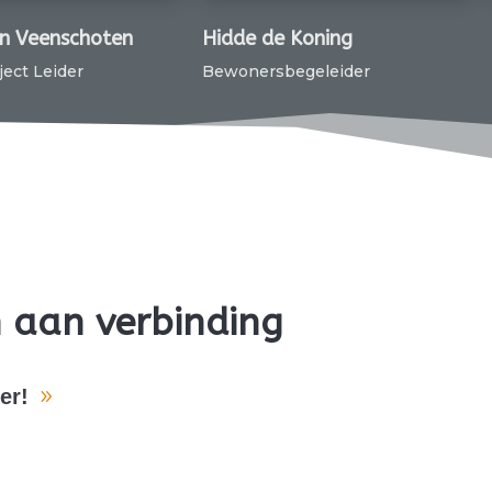
schoten
Hidde de Koning
Ariann
der
Bewonersbegeleider
Bewone
 aan verbinding
er!