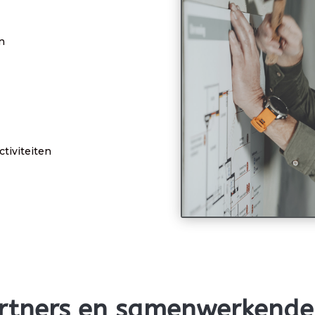
n
tiviteiten
rtners en samenwerkende 