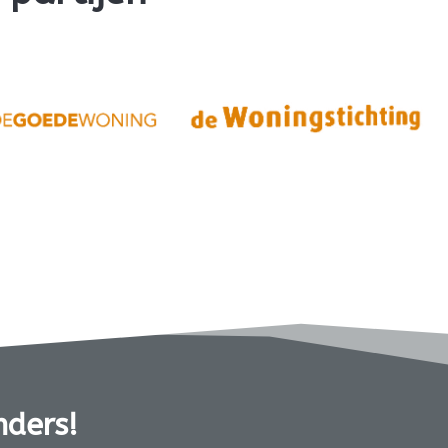
nders!