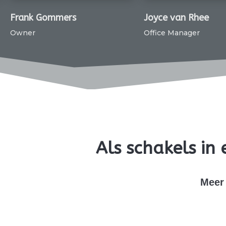
nk Gommers
Joyce van Rhee
er
Office Manager
Als schakels i
Meer 